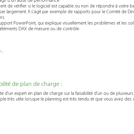
 s'agir d'un audit de performance.
nt de vérifier si le logiciel est capable ou non de répondre à votre 
er largement. Il s'agit par exemple de rapports pour le Comité de Dire
rs.
support PowerPoint, qui explique visuellement les problèmes et les solu
es éléments DAX de mesure ou de contrôle.
 :
bilité de plan de charge :
nté d'un expert en plan de charge sur la faisabilité d'un ou de plusi
e très utile lorsque le planning est très tendu et que vous avez des do