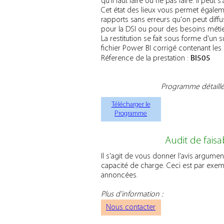
qu'il faut faire ou ne pas faire. Il peut
Cet état des lieux vous permet égaleme
rapports sans erreurs qu'on peut diffus
pour la DSI ou pour des besoins métie
La restitution se fait sous forme d'un 
fichier Power BI corrigé contenant l
BI505
Réference de la prestation :
Programme détaillé
Télécharger le
Programme
Audit de faisa
Il s'agit de vous donner l'avis argume
capacité de charge. Ceci est par exempl
annoncées.
Plus d'information :
Nous contacter