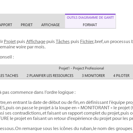
ir
Projet
puis
Affichage
puis
Tâches
puis
Fichier
, bref, un processus
r semaine voire par mois.
nseil :
 à pas commence dans l’ordre logique :
titre, en entrant la date de début ou de fin, en définissant l’équipe pr
, puis on passe le projet à la loupe en « MONITORANT » le projet 
si ses contradictions, et faisant un rapport complet du projet, puis 
URE le projet en faisant un retour d’expérience du projet pour les p
i-dessous. On remarque sous les icônes du ruban, le nom des groupes à u