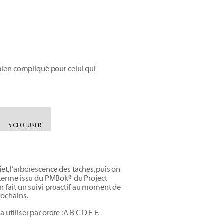
 bien compliqué pour celui qui
ojet, l’arborescence des taches, puis on
(terme issu du PMBok® du Project
on fait un suivi proactif au moment de
rochains.
tiliser par ordre : A B C D E F.